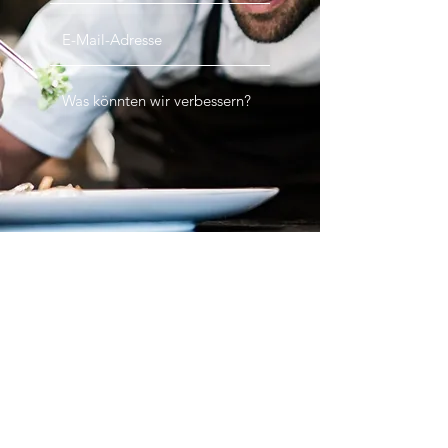
Senden
05154/1031