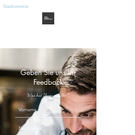
Gastronomie
Zum alten Forsthaus
Aerzen
Geben Sie uns Ihr
Feedback
Was hat Ihnen gefallen?